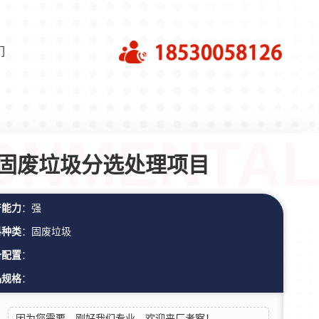
们
固废垃圾分选处理项目
产能力
：强
料种类
：固废垃圾
备配置
：
品规格
：
因为您需要，刚好我们专业。欢迎来厂考察！