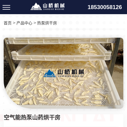
18530058126
>
>
首页
产品中心
热泵烘干房
空气能热泵山药烘干房