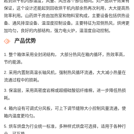
起到烘干机内部温度，风量、风压各个部位相同。对产品烘干效果有
保证，这个设计还能起到回收烘干机内部余热再次利用，大大提高热
效率利用。山药烘干房由加热室和物料室构成，主要设备包括供热设
备、通风排湿设备、温湿度控制设备。主要特征为双侧热风，烘烤更
加均匀，良好的内部结构，强力电火炉，温湿度自动控制。
产品优势
1. 整个箱体采用全封闭结构， 大部分热风在箱内循环，热效率高，
节约能源。
2. 采用内置耐高温长轴风机，强制热风循环流通，大大减小热量在
流通过程中的损耗。
3. 保温层，采用高密度岩棉或超细硅酸铝纤维棉，进一步降低热损
耗。
4. 箱内设有可调式分风板，可上下调节缝隙大小控制风量流通，使
箱内温度更均匀。
5. 烘车烘盘为行业统一标准，多种样式烘盘可选择，适用于各种行
业，可互换。